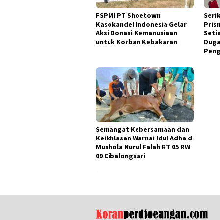
FSPMI PT Shoetown
Seri
Kasokandel Indonesia Gelar
Pris
Aksi Donasi Kemanusiaan
Seti
untuk Korban Kebakaran
Duga
Peng
Semangat Kebersamaan dan
Keikhlasan Warnai Idul Adha di
Mushola Nurul Falah RT 05 RW
09 Cibalongsari