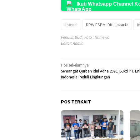
Ikuti Whatsapp Channel 
#sosial
DPW FSPMI DKI Jakarta
I
Penulis: Budi, Foto : Istimewa
Editor: Admin
Navigasi
Pos sebelumnya
Semangat Qurban Idul Adha 2026, Bukti PT. En
pos
Indonesia Peduli Lingkungan
POS TERKAIT