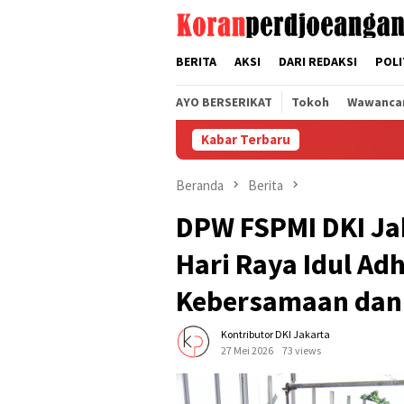
Loncat
tutup
ke
konten
BERITA
AKSI
DARI REDAKSI
POLI
AYO BERSERIKAT
Tokoh
Wawanca
Kabar Terbaru
Menc
Beranda
Berita
DPW FSPMI DKI Jak
Hari Raya Idul Ad
Kebersamaan dan
Kontributor DKI Jakarta
27 Mei 2026
73 views