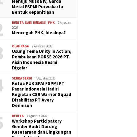
Menuju Musda IV, Garda
Metal FSPMI Purwakarta
Bentuk Kepanitiaan
2
BERITA
,
DARI REDAKSI
,
PHK
7 Agustus
2026
Mencegah PHK, Idealnya?
3
OLAHRAGA
7 Agustus 2026
Usung Tema Unity in Action,
Pembukaan PORSE 2026 PT.
Aisin Indonesia Resmi
Digelar
4
SERBA SERBI
7 Agustus 2026
Ketua PUK SPAI FSPMI PT
Paxar Indonesia Hadiri
Kegiatan CSR Warrior Squad
Disabilitas PT Avery
Dennison
5
BERITA
7 Agustus 2026
Workshop Participatory
Gender Audit Dorong
Kesetaraan dan Lingkungan