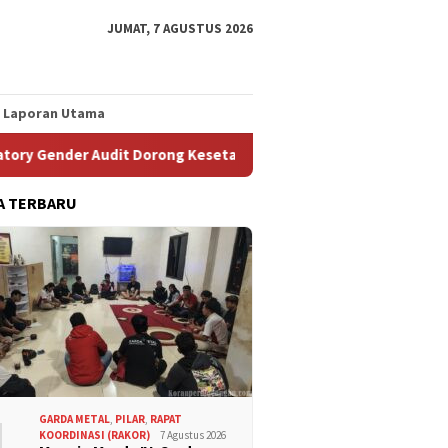
JUMAT, 7 AGUSTUS 2026
Laporan Utama
it Dorong Kesetaraan dan Lingkungan Kerja Inklusif
Kem
A TERBARU
1
GARDA METAL
,
PILAR
,
RAPAT
KOORDINASI (RAKOR)
7 Agustus 2026