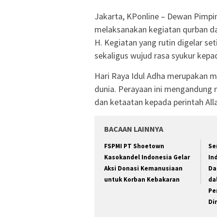
Jakarta, KPonline – Dewan Pimpi
melaksanakan kegiatan qurban da
H. Kegiatan yang rutin digelar set
sekaligus wujud rasa syukur kepa
Hari Raya Idul Adha merupakan m
dunia. Perayaan ini mengandung
dan ketaatan kepada perintah All
BACAAN LAINNYA
FSPMI PT Shoetown
Se
Kasokandel Indonesia Gelar
In
Aksi Donasi Kemanusiaan
Da
untuk Korban Kebakaran
da
Pe
Dir