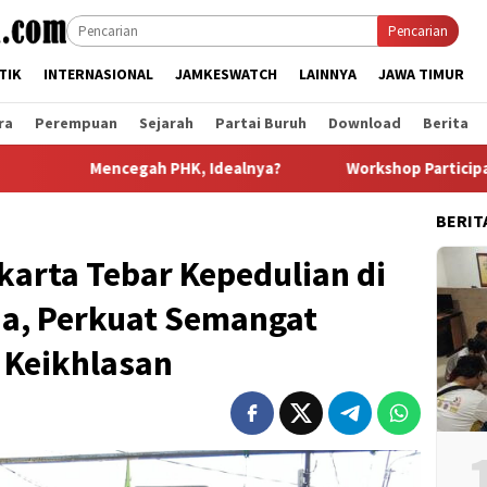
Pencarian
TIK
INTERNASIONAL
JAMKESWATCH
LAINNYA
JAWA TIMUR
ra
Perempuan
Sejarah
Partai Buruh
Download
Berita
egah PHK, Idealnya?
Workshop Participatory Gender Aud
BERIT
arta Tebar Kepedulian di
ha, Perkuat Semangat
 Keikhlasan