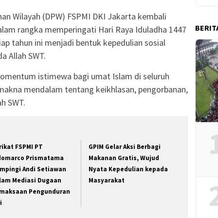
nan Wilayah (DPW) FSPMI DKI Jakarta kembali
BERIT
lam rangka memperingati Hari Raya Iduladha 1447
iap tahun ini menjadi bentuk kepedulian sosial
da Allah SWT.
omentum istimewa bagi umat Islam di seluruh
 makna mendalam tentang keikhlasan, pengorbanan,
ah SWT.
rikat FSPMI PT
GPIM Gelar Aksi Berbagi
domarco Prismatama
Makanan Gratis, Wujud
mpingi Andi Setiawan
Nyata Kepedulian kepada
lam Mediasi Dugaan
Masyarakat
maksaan Pengunduran
i