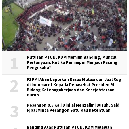
1
Putusan PTUN, KDM Memilih Banding, Muncul
Pertanyaan: Ketika Pemimpin Menjadi Kacung
Pengusaha?
2
FSPMI Akan Laporkan Kasus Mutasi dan Jual Rugi
di Indomaret Kepada Penasehat Presiden RI
Bidang Ketenagakerjaan dan Kesejahteraan
Buruh
3
Pesangon 0,5 Kali Dinilai Menzalimi Buruh, Said
Iqbal Minta Pesangon Satu Kali Ketentuan
Banding Atas Putusan PTUN, KDM Melawan