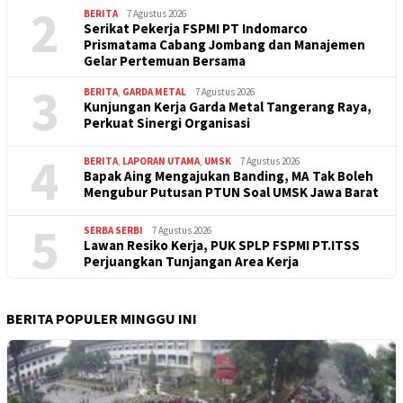
2
BERITA
7 Agustus 2026
Serikat Pekerja FSPMI PT Indomarco
Prismatama Cabang Jombang dan Manajemen
Gelar Pertemuan Bersama
3
BERITA
,
GARDA METAL
7 Agustus 2026
Kunjungan Kerja Garda Metal Tangerang Raya,
Perkuat Sinergi Organisasi
4
BERITA
,
LAPORAN UTAMA
,
UMSK
7 Agustus 2026
Bapak Aing Mengajukan Banding, MA Tak Boleh
Mengubur Putusan PTUN Soal UMSK Jawa Barat
5
SERBA SERBI
7 Agustus 2026
Lawan Resiko Kerja, PUK SPLP FSPMI PT.ITSS
Perjuangkan Tunjangan Area Kerja
BERITA POPULER MINGGU INI