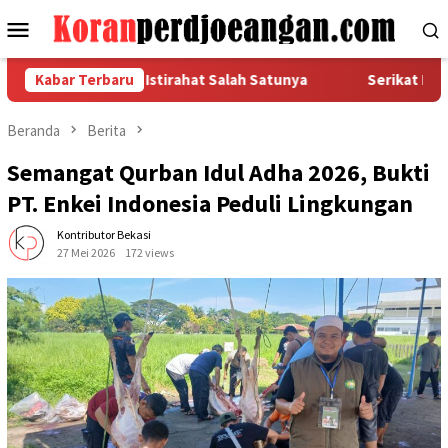
Loncat
Menu
ke
Mobile
konten
 Dasar Pekerja, Istirahat Salah Satunya
Kabar Terbaru
Serikat Pekerja
Beranda
Berita
Semangat Qurban Idul Adha 2026, Bukti
PT. Enkei Indonesia Peduli Lingkungan
Kontributor Bekasi
27 Mei 2026
172 views