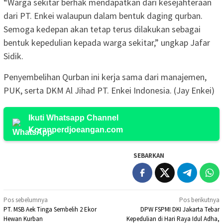
“Warga sekitar berhak mendapatkan dari kesejahteraan
dari PT. Enkei walaupun dalam bentuk daging qurban.
Semoga kedepan akan tetap terus dilakukan sebagai
bentuk kepedulian kepada warga sekitar,” ungkap Jafar
Sidik.
Penyembelihan Qurban ini kerja sama dari manajemen,
PUK, serta DKM Al Jihad PT. Enkei Indonesia. (Jay Enkei)
Ikuti Whatsapp Channel
Koranperdjoeangan.com
SEBARKAN
Navigasi
Pos sebelumnya
Pos berikutnya
PT. MSB Aek Tinga Sembelih 2 Ekor
DPW FSPMI DKI Jakarta Tebar
pos
Hewan Kurban
Kepedulian di Hari Raya Idul Adha,