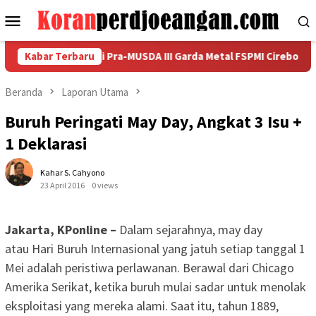
Loncat
Menu
ke
Mobile
konten
Pangkorda di Pra-MUSDA III Garda Metal FSPMI Cirebon Raya
Kabar Terbaru
Beranda
Laporan Utama
Buruh Peringati May Day, Angkat 3 Isu +
1 Deklarasi
Kahar S. Cahyono
23 April 2016
0 views
Jakarta, KPonline –
Dalam sejarahnya, may day
atau Hari Buruh Internasional yang jatuh setiap tanggal 1
Mei adalah peristiwa perlawanan. Berawal dari Chicago
Amerika Serikat, ketika buruh mulai sadar untuk menolak
eksploitasi yang mereka alami. Saat itu, tahun 1889,