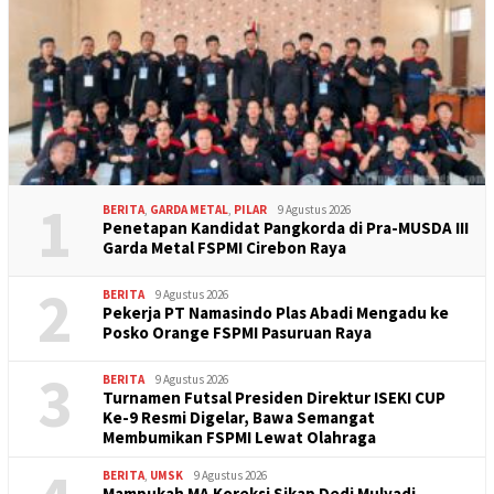
1
BERITA
,
GARDA METAL
,
PILAR
9 Agustus 2026
Penetapan Kandidat Pangkorda di Pra-MUSDA III
Garda Metal FSPMI Cirebon Raya
2
BERITA
9 Agustus 2026
Pekerja PT Namasindo Plas Abadi Mengadu ke
Posko Orange FSPMI Pasuruan Raya
3
BERITA
9 Agustus 2026
Turnamen Futsal Presiden Direktur ISEKI CUP
Ke-9 Resmi Digelar, Bawa Semangat
Membumikan FSPMI Lewat Olahraga
BERITA
,
UMSK
9 Agustus 2026
Mampukah MA Koreksi Sikap Dedi Mulyadi,