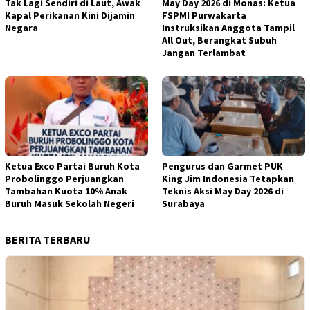
Tak Lagi Sendiri di Laut, Awak
May Day 2026 di Monas: Ketua
Kapal Perikanan Kini Dijamin
FSPMI Purwakarta
Negara
Instruksikan Anggota Tampil
All Out, Berangkat Subuh
Jangan Terlambat
Ketua Exco Partai Buruh Kota
Pengurus dan Garmet PUK
Probolinggo Perjuangkan
King Jim Indonesia Tetapkan
Tambahan Kuota 10% Anak
Teknis Aksi May Day 2026 di
Buruh Masuk Sekolah Negeri
Surabaya
BERITA TERBARU