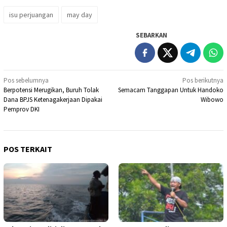
isu perjuangan
may day
SEBARKAN
Navigasi
Pos sebelumnya
Pos berikutnya
Berpotensi Merugikan, Buruh Tolak
Semacam Tanggapan Untuk Handoko
pos
Dana BPJS Ketenagakerjaan Dipakai
Wibowo
Pemprov DKI
POS TERKAIT