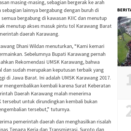
asan masing-masing, sebagian bergerak ke arah
BERIT
 sebagian lainnya bergabung dengan buruh di
m semua bergabung di kawasan KIIC dan menutup
ak menutup akses masuk pintu tol Karawang Barat
emerintah daerah Karawang.
awang Dhani Wildan menuturkan, “Kami kemari
permainkan. Sebelumnya Bupati Karawang pernah
nsahkan Rekomendasi UMSK Karawang, bahwa
l dan sudah merupakan keputusan terbaik yang
ggi di Jawa Barat. Ini adalah UMSK Karawang 2017.
ur mengembalikan kembali karena Surat Keberatan
merintah Daerah Karawang malah menerima
tersebut untuk dirundingkan kembali bukan
ngembalian tersebut,” tuturnya.
terima pemerintah daerah dan menghasilkan risalah
inas Tenaga Kerja dan Transmigrasi, Suroto dan