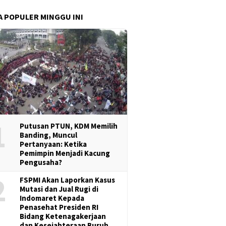
A POPULER MINGGU INI
1
Putusan PTUN, KDM Memilih
Banding, Muncul
Pertanyaan: Ketika
Pemimpin Menjadi Kacung
Pengusaha?
2
FSPMI Akan Laporkan Kasus
Mutasi dan Jual Rugi di
Indomaret Kepada
Penasehat Presiden RI
Bidang Ketenagakerjaan
dan Kesejahteraan Buruh