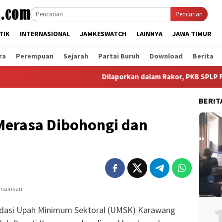
Pencarian
TIK
INTERNASIONAL
JAMKESWATCH
LAINNYA
JAWA TIMUR
ra
Perempuan
Sejarah
Partai Buruh
Download
Berita
Dilaporkan dalam Rakor, PKB SPLP FSPMI Beka
BERIT
erasa Dibohongi dan
asi Upah Minimum Sektoral (UMSK) Karawang