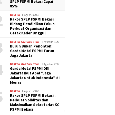
SPLP FSPMI Bekasi Capai
85%
2
BERITA
8 Agustus 2026
Rakor SPLP FSPMI Bekasi :
Bidang Pendidikan Fokus
Perkuat Organisasi dan
Cetak Kader Unggul
3
BERITA
,
GARDA METAL
8 Agustus 2026
Buruh Bukan Penonton:
Garda Metal FSPMI Turun
Jaga Jakarta
4
BERITA
,
GARDA METAL
8 Agustus 2026
Garda Metal FSPMI DKI
Jakarta Ikut Apel “Jaga
Jakarta untuk Indonesia” di
Monas
5
BERITA
8 Agustus 2026
Rakor SPLP FSPMI Bekasi :
Perkuat Soliditas dan
Maksimalkan Sekretariat KC
FSPMI Bekasi