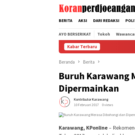
Loncat
tutup
ke
konten
BERITA
AKSI
DARI REDAKSI
POLI
AYO BERSERIKAT
Tokoh
Wawanca
Kabar Terbaru
Beranda
Berita
Buruh Karawang M
Dipermainkan
Kontributor Karawang
10 Februari 2017
0 views
Karawang, KPonline
– Rekomend