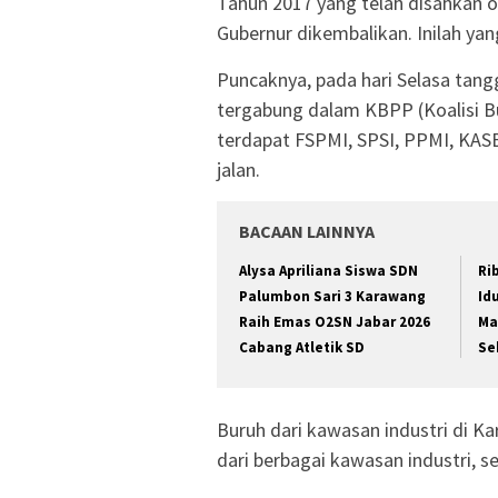
Tahun 2017 yang telah disahkan 
Gubernur dikembalikan. Inilah y
Puncaknya, pada hari Selasa tang
tergabung dalam KBPP (Koalisi B
terdapat FSPMI, SPSI, PPMI, KASBI
jalan.
BACAAN LAINNYA
Alysa Apriliana Siswa SDN
Ri
Palumbon Sari 3 Karawang
Id
Raih Emas O2SN Jabar 2026
Ma
Cabang Atletik SD
Se
Buruh dari kawasan industri di Ka
dari berbagai kawasan industri, se