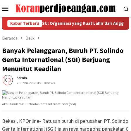
Loncat
Menu
ke
Mobile
konten
 PT HAMATETSU: Organisasi yang Kuat Lahir dari Anggota yang 
Kabar Terbaru
Beranda
Delik
Banyak Pelanggaran, Buruh PT. Solindo
Genta International (SGI) Berjuang
Menuntut Keadilan
Admin
26 Februari 2015
0 views
Aksi Buruh di PT Solindo Genta International (SGI)
Bekasi, KPOnline- Ratusan buruh di perusahan PT. Solindo
Genta International (SGI) jalan raya narogong pangkalan 6