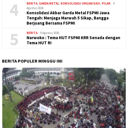
4
BERITA
,
GARDA METAL
,
KONSOLIDASI ORGANISASI
,
PILAR
9
Agustus 2026
Konsolidasi Akbar Garda Metal FSPMI Jawa
Tengah: Menjaga Marwah 5 Sikap, Bangga
Berjuang Bersama FSPMI
5
BERITA
9 Agustus 2026
Narwoko : Tema HUT FSPMI KRR Senada dengan
Tema HUT RI
BERITA POPULER MINGGU INI