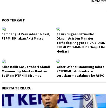
Kembarnya
POS TERKAIT
Sambangi 4 Perusahaan Nakal,
Kasus Dugaan Intimidasi
FSPMI DKI akan Aksi Massa
Oknum Asisten Manajer
Terhadap Anggota PUK SPAMK-
FSPMI PT. SAMI-JF Berlanjut Ke
Mediasi
Kilas Balik Kasus Yoheri Afandi
Yoheri Afandi Manurung minta
Manunurung Mantan Danton
KC FSPMI Labuhanbatu
SatPam PTPN III Sisumut
teruskan masalahnya ke RSPO
BERITA TERBARU