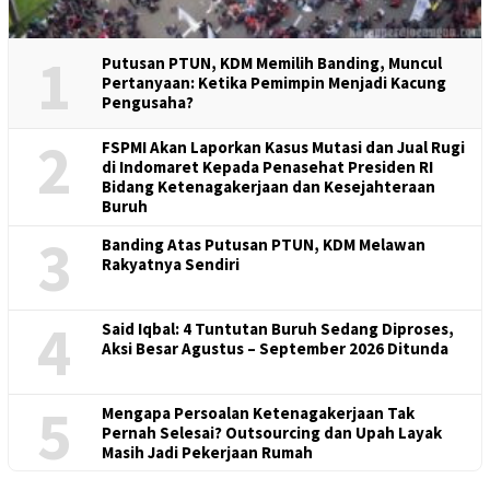
1
Putusan PTUN, KDM Memilih Banding, Muncul
Pertanyaan: Ketika Pemimpin Menjadi Kacung
Pengusaha?
2
FSPMI Akan Laporkan Kasus Mutasi dan Jual Rugi
di Indomaret Kepada Penasehat Presiden RI
Bidang Ketenagakerjaan dan Kesejahteraan
Buruh
3
Banding Atas Putusan PTUN, KDM Melawan
Rakyatnya Sendiri
4
Said Iqbal: 4 Tuntutan Buruh Sedang Diproses,
Aksi Besar Agustus – September 2026 Ditunda
5
Mengapa Persoalan Ketenagakerjaan Tak
Pernah Selesai? Outsourcing dan Upah Layak
Masih Jadi Pekerjaan Rumah