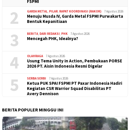
FSPMI
2
GARDA METAL
,
PILAR
,
RAPAT KOORDINASI (RAKOR)
7 Agustus 2026
Menuju Musda IV, Garda Metal FSPMI Purwakarta
Bentuk Kepanitiaan
3
BERITA
,
DARI REDAKSI
,
PHK
7 Agustus 2026
Mencegah PHK, Idealnya?
4
OLAHRAGA
7 Agustus 2026
Usung Tema Unity in Action, Pembukaan PORSE
2026 PT. Aisin Indonesia Resmi Digelar
5
SERBA SERBI
7 Agustus 2026
Ketua PUK SPAI FSPMI PT Paxar Indonesia Hadiri
Kegiatan CSR Warrior Squad Disabilitas PT
Avery Dennison
BERITA POPULER MINGGU INI