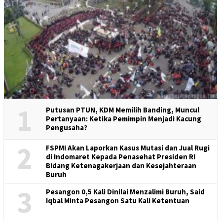
1
Putusan PTUN, KDM Memilih Banding, Muncul
Pertanyaan: Ketika Pemimpin Menjadi Kacung
Pengusaha?
2
FSPMI Akan Laporkan Kasus Mutasi dan Jual Rugi
di Indomaret Kepada Penasehat Presiden RI
Bidang Ketenagakerjaan dan Kesejahteraan
Buruh
3
Pesangon 0,5 Kali Dinilai Menzalimi Buruh, Said
Iqbal Minta Pesangon Satu Kali Ketentuan