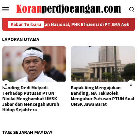
Loncat
Menu
ke
Mobile
konten
Kerahkan Kekuatan Nasional, PHK Efisiensi di PT SMA Aeknabara J
Kabar Terbaru
LAPORAN UTAMA
«
»
edi Mulyadi
Bapak Aing Mengajukan
Sengketa
 Putusan PTUN
Banding, MA Tak Boleh
Tak Berke
enghambat UMSK
Mengubur Putusan PTUN Soal
Mulyadi 
 Mencegah Buruh
UMSK Jawa Barat
Pemberhe
ahtera
Dari Jaba
TAG:
SEJARAH MAY DAY