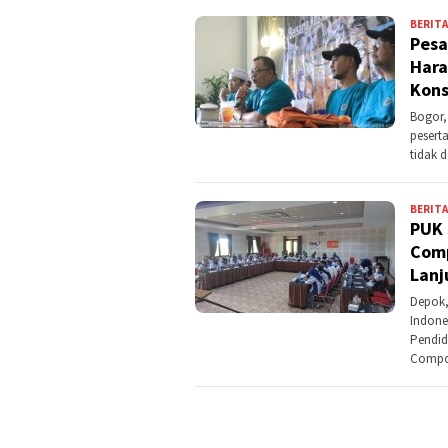
BERITA
Pesa
Hara
Kons
Bogor,
pesert
tidak 
BERITA
PUK 
Comp
Lanj
Depok,
Indone
Pendid
Compon