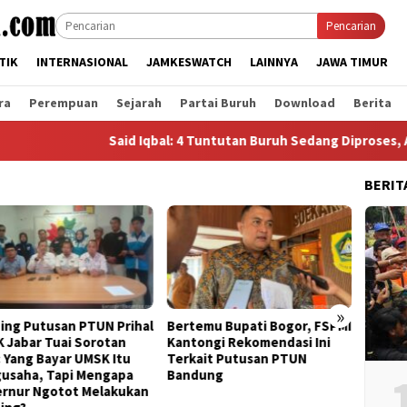
Pencarian
TIK
INTERNASIONAL
JAMKESWATCH
LAINNYA
JAWA TIMUR
ra
Perempuan
Sejarah
Partai Buruh
Download
Berita
Said Iqbal: 4 Tuntutan Buruh Sedang Diproses, Aksi B
BERIT
»
ertemu Bupati Bogor, FSPMI
KDM Banding Putusan PTUN,
Pe
antongi Rekomendasi Ini
KSPI Jabar Akan Lakukan Aksi
Ke
erkait Putusan PTUN
Unjuk Rasa Besar
at
andung
20