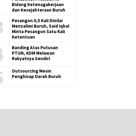
Bidang Ketenagakerjaan
dan Kesejahteraan Buruh
3
Pesangon 0,5 Kali Dinilai
Menzalimi Buruh, Said Iqbal
Minta Pesangon Satu Kali
Ketentuan
4
Banding Atas Putusan
PTUN, KDM Melawan
Rakyatnya Sendiri
5
Outsourcing Mesin
Penghisap Darah Buruh