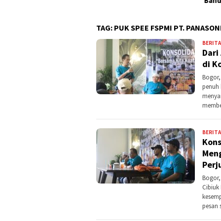
Banding?
TAG:
PUK SPEE FSPMI PT. PANASO
BERITA
Dari
di K
Bogor,
penuh 
menyam
member
BERITA
Kons
Meng
Perj
Bogor,
Cibiuk
kesemp
pesan 