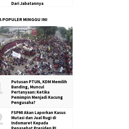
Dari Jabatannya
A POPULER MINGGU INI
1
Putusan PTUN, KDM Memilih
Banding, Muncul
Pertanyaan: Ketika
Pemimpin Menjadi Kacung
Pengusaha?
2
FSPMI Akan Laporkan Kasus
Mutasi dan Jual Rugi di
Indomaret Kepada
Penasehat Presiden RI