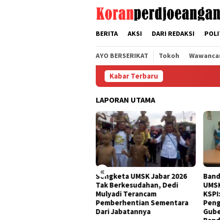
Loncat
tutup
ke
konten
BERITA
AKSI
DARI REDAKSI
POLI
AYO BERSERIKAT
Tokoh
Wawanca
Kabar Terbaru
LAPORAN UTAMA
«
Sengketa UMSK Jabar 2026
Banding Putusan PTUN Prihal
B
Tak Berkesudahan, Dedi
UMSK Jabar Tuai Sorotan
K
Mulyadi Terancam
KSPI: Yang Bayar UMSK Itu
T
Pemberhentian Sementara
Pengusaha, Tapi Mengapa
B
Dari Jabatannya
Gubernur Ngotot Melakukan