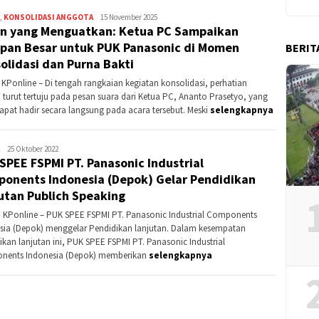
,
KONSOLIDASI ANGGOTA
Kontributor
15 November 2025
n yang Menguatkan: Ketua PC Sampaikan
Bogor
pan Besar untuk PUK Panasonic di Momen
BERIT
olidasi dan Purna Bakti
 KPonline – Di tengah rangkaian kegiatan konsolidasi, perhatian
a turut tertuju pada pesan suara dari Ketua PC, Ananto Prasetyo, yang
dapat hadir secara langsung pada acara tersebut. Meski
selengkapnya
admin
25 Oktober 2022
SPEE FSPMI PT. Panasonic Industrial
onents Indonesia (Depok) Gelar Pendidikan
utan Publich Speaking
 KPonline – PUK SPEE FSPMI PT. Panasonic Industrial Components
sia (Depok) menggelar Pendidikan lanjutan. Dalam kesempatan
ikan lanjutan ini, PUK SPEE FSPMI PT. Panasonic Industrial
ents Indonesia (Depok) memberikan
selengkapnya