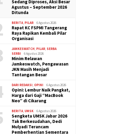
Band
Sedang Diproses, Aksi Besar
Agustus – September 2026
Ditunda
2
BERITA
,
PILAR
6 Agustus 2026
Rapat KC FSPMI Tangerang
Raya Rapikan Kembali Pilar
Organisasi
3
JAMKESWATCH
,
PILAR
,
SERBA
SERBI
6 Agustus 2026
Minim Relawan
Jamkeswatch, Pengawasan
JKN Masih Menjadi
Tantangan Besar
4
DARI REDAKSI
,
OPINI
6 Agustus 2026
Opini: Lembur Naik Pangkat,
Harga dari Gaji “MacBook
Neo” di Cikarang
5
BERITA
,
UMSK
6 Agustus 2026
Sengketa UMSK Jabar 2026
Tak Berkesudahan, Dedi
Mulyadi Terancam
Pemberhentian Sementara