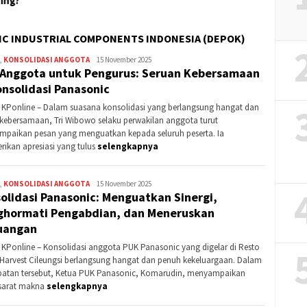
NIC INDUSTRIAL COMPONENTS INDONESIA (DEPOK)
,
KONSOLIDASI ANGGOTA
Kontributor
15 November 2025
 Anggota untuk Pengurus: Seruan Kebersamaan
Bogor
onsolidasi Panasonic
 KPonline – Dalam suasana konsolidasi yang berlangsung hangat dan
kebersamaan, Tri Wibowo selaku perwakilan anggota turut
paikan pesan yang menguatkan kepada seluruh peserta. Ia
ikan apresiasi yang tulus
selengkapnya
,
KONSOLIDASI ANGGOTA
Kontributor
15 November 2025
olidasi Panasonic: Menguatkan Sinergi,
Bogor
hormati Pengabdian, dan Meneruskan
uangan
 KPonline – Konsolidasi anggota PUK Panasonic yang digelar di Resto
 Harvest Cileungsi berlangsung hangat dan penuh kekeluargaan. Dalam
atan tersebut, Ketua PUK Panasonic, Komarudin, menyampaikan
sarat makna
selengkapnya