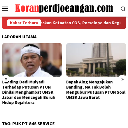
Loncat
Menu
ke
Mobile
konten
SPMI Bekasi Tegaskan Ketaatan COS, Porselope dan Kegiatan Sos
Kabar Terbaru
LAPORAN UTAMA
«
»
yadi
Bapak Aing Mengajukan
Sengketa UMSK J
n PTUN
Banding, MA Tak Boleh
Tak Berkesudaha
bat UMSK
Mengubur Putusan PTUN Soal
Mulyadi Teranca
gah Buruh
UMSK Jawa Barat
Pemberhentian 
Dari Jabatannya
TAG:
PUK PT G4S SERVICE