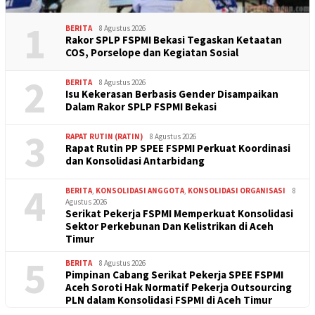
1
BERITA
8 Agustus 2026
Rakor SPLP FSPMI Bekasi Tegaskan Ketaatan
COS, Porselope dan Kegiatan Sosial
2
BERITA
8 Agustus 2026
Isu Kekerasan Berbasis Gender Disampaikan
Dalam Rakor SPLP FSPMI Bekasi
3
RAPAT RUTIN (RATIN)
8 Agustus 2026
Rapat Rutin PP SPEE FSPMI Perkuat Koordinasi
dan Konsolidasi Antarbidang
4
BERITA
,
KONSOLIDASI ANGGOTA
,
KONSOLIDASI ORGANISASI
8
Agustus 2026
Serikat Pekerja FSPMI Memperkuat Konsolidasi
Sektor Perkebunan Dan Kelistrikan di Aceh
Timur
5
BERITA
8 Agustus 2026
Pimpinan Cabang Serikat Pekerja SPEE FSPMI
Aceh Soroti Hak Normatif Pekerja Outsourcing
PLN dalam Konsolidasi FSPMI di Aceh Timur