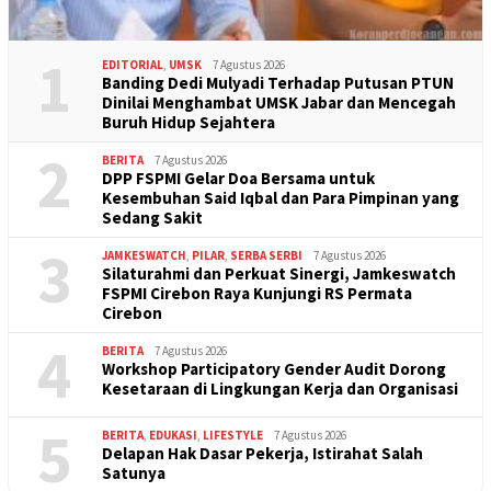
1
EDITORIAL
,
UMSK
7 Agustus 2026
Banding Dedi Mulyadi Terhadap Putusan PTUN
Dinilai Menghambat UMSK Jabar dan Mencegah
Buruh Hidup Sejahtera
2
BERITA
7 Agustus 2026
DPP FSPMI Gelar Doa Bersama untuk
Kesembuhan Said Iqbal dan Para Pimpinan yang
Sedang Sakit
3
JAMKESWATCH
,
PILAR
,
SERBA SERBI
7 Agustus 2026
Silaturahmi dan Perkuat Sinergi, Jamkeswatch
FSPMI Cirebon Raya Kunjungi RS Permata
Cirebon
4
BERITA
7 Agustus 2026
Workshop Participatory Gender Audit Dorong
Kesetaraan di Lingkungan Kerja dan Organisasi
5
BERITA
,
EDUKASI
,
LIFESTYLE
7 Agustus 2026
Delapan Hak Dasar Pekerja, Istirahat Salah
Satunya