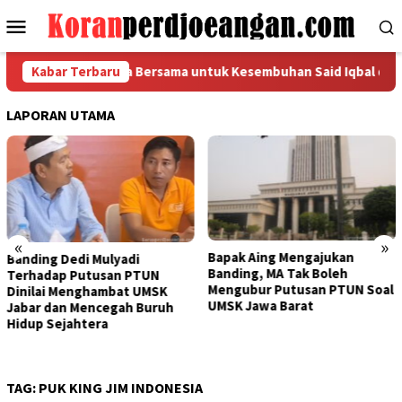
Loncat
Menu
ke
Mobile
konten
 FSPMI Gelar Doa Bersama untuk Kesembuhan Said Iqbal dan Para
Kabar Terbaru
LAPORAN UTAMA
«
»
Bapak Aing Mengajukan
Sengketa UMSK Jaba
i
Banding, MA Tak Boleh
Tak Berkesudahan, 
PTUN
Mengubur Putusan PTUN Soal
Mulyadi Terancam
 UMSK
UMSK Jawa Barat
Pemberhentian Sem
 Buruh
Dari Jabatannya
TAG:
PUK KING JIM INDONESIA