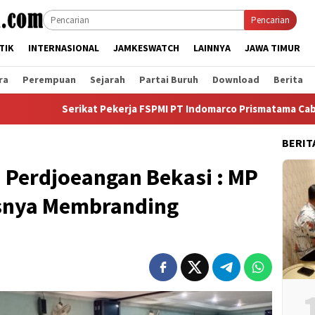
Pencarian
TIK
INTERNASIONAL
JAMKESWATCH
LAINNYA
JAWA TIMUR
ra
Perempuan
Sejarah
Partai Buruh
Download
Berita
Serikat Pekerja FSPMI PT Indomarco Prismatama Cabang J
BERIT
 Perdjoeangan Bekasi : MP
asnya Membranding