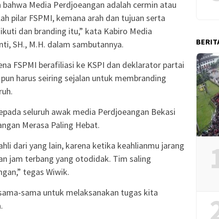
n bahwa Media Perdjoeangan adalah cermin atau
ah pilar FSPMI, kemana arah dan tujuan serta
ikuti dan branding itu,” kata Kabiro Media
BERIT
ti, SH., M.H. dalam sambutannya.
ena FSPMI berafiliasi ke KSPI dan deklarator partai
pun harus seiring sejalan untuk membranding
ruh.
epada seluruh awak media Perdjoeangan Bekasi
angan Merasa Paling Hebat.
hli dari yang lain, karena ketika keahlianmu jarang
n jam terbang yang otodidak. Tim saling
gan,” tegas Wiwik.
ersama-sama untuk melaksanakan tugas kita
.