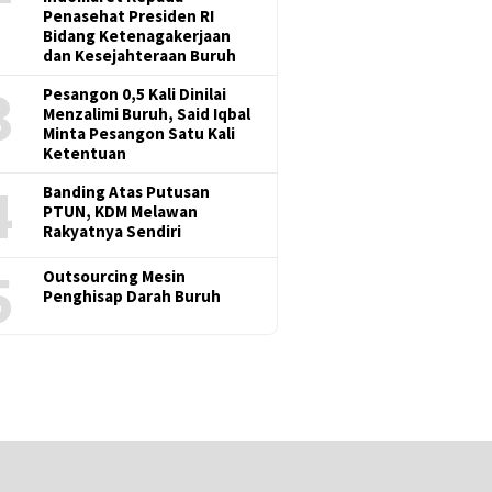
Penasehat Presiden RI
Bidang Ketenagakerjaan
dan Kesejahteraan Buruh
3
Pesangon 0,5 Kali Dinilai
Menzalimi Buruh, Said Iqbal
Minta Pesangon Satu Kali
Ketentuan
4
Banding Atas Putusan
PTUN, KDM Melawan
Rakyatnya Sendiri
5
Outsourcing Mesin
Penghisap Darah Buruh