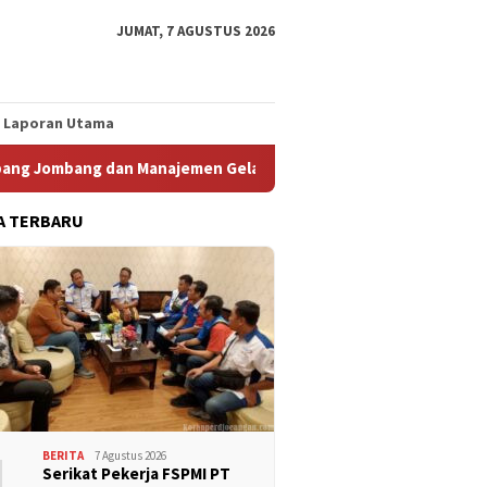
JUMAT, 7 AGUSTUS 2026
Laporan Utama
ombang dan Manajemen Gelar Pertemuan Bersama
Kunjung
A TERBARU
1
BERITA
7 Agustus 2026
Serikat Pekerja FSPMI PT