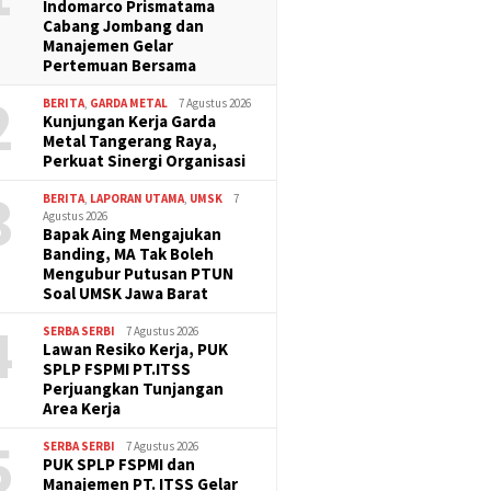
Indomarco Prismatama
Cabang Jombang dan
Manajemen Gelar
Pertemuan Bersama
2
BERITA
,
GARDA METAL
7 Agustus 2026
Kunjungan Kerja Garda
Metal Tangerang Raya,
Perkuat Sinergi Organisasi
3
BERITA
,
LAPORAN UTAMA
,
UMSK
7
Agustus 2026
Bapak Aing Mengajukan
Banding, MA Tak Boleh
Mengubur Putusan PTUN
Soal UMSK Jawa Barat
4
SERBA SERBI
7 Agustus 2026
Lawan Resiko Kerja, PUK
SPLP FSPMI PT.ITSS
Perjuangkan Tunjangan
Area Kerja
5
SERBA SERBI
7 Agustus 2026
PUK SPLP FSPMI dan
Manajemen PT. ITSS Gelar