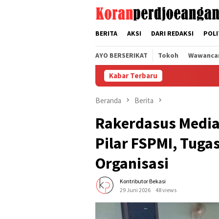
Loncat
tutup
ke
konten
BERITA
AKSI
DARI REDAKSI
POLI
AYO BERSERIKAT
Tokoh
Wawanca
Kabar Terbaru
Beranda
Berita
Rakerdasus Media
Pilar FSPMI, Tug
Organisasi
Kontributor Bekasi
29 Juni 2026
48 views