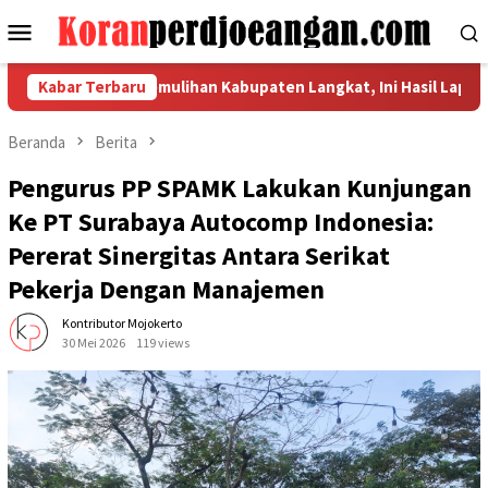
Loncat
Menu
ke
Mobile
konten
si Indikator Pemulihan Kabupaten Langkat, Ini Hasil Laporan Kap
Kabar Terbaru
Beranda
Berita
Pengurus PP SPAMK Lakukan Kunjungan
Ke PT Surabaya Autocomp Indonesia:
Pererat Sinergitas Antara Serikat
Pekerja Dengan Manajemen
Kontributor Mojokerto
30 Mei 2026
119 views