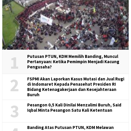
1
Putusan PTUN, KDM Memilih Banding, Muncul
Pertanyaan: Ketika Pemimpin Menjadi Kacung
Pengusaha?
2
FSPMI Akan Laporkan Kasus Mutasi dan Jual Rugi
di Indomaret Kepada Penasehat Presiden RI
Bidang Ketenagakerjaan dan Kesejahteraan
Buruh
3
Pesangon 0,5 Kali Dinilai Menzalimi Buruh, Said
Iqbal Minta Pesangon Satu Kali Ketentuan
Banding Atas Putusan PTUN, KDM Melawan