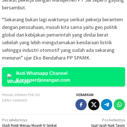
bersambut.
“Sekarang bukan lagi waktunya serikat pekerja berantem
dengan perusahaan, musuh kita sama yaitu geo politik
global dan kebijakan pemerintah yang dinilai berat
sebelah yang lebih mengutamakan kendaraan listrik
sehingga industri otomotif yang sudah ada sekarang
menurun” ujar Eko Bendahara PP SPAMK.
Ikuti Whatsapp Channel
Koranperdjoeangan.com
Penulis: Infokom PUK SAI
SEBARKAN
Editor: Lestareno
Navigasi
Pos sebelumnya
Pos berikutnya
Gladi Resik Menuju Musnik IV Serikat
Saat Upah Naik Tajam