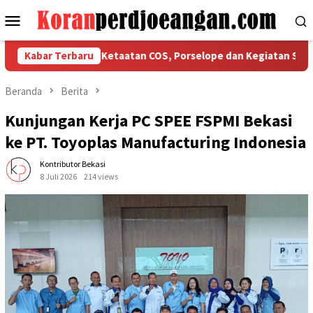
Loncat
Menu
ke
Mobile
konten
asi Tegaskan Ketaatan COS, Porselope dan Kegiatan Sosial
Kabar Terbaru
Beranda
Berita
Kunjungan Kerja PC SPEE FSPMI Bekasi
ke PT. Toyoplas Manufacturing Indonesia
Kontributor Bekasi
8 Juli 2026
214 views