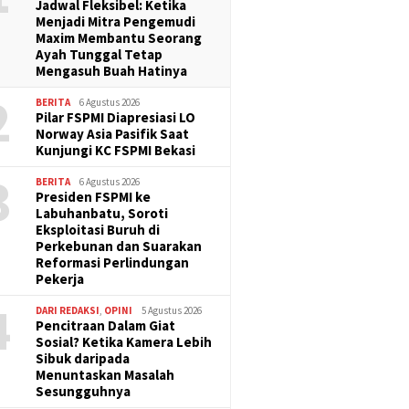
Jadwal Fleksibel: Ketika
Menjadi Mitra Pengemudi
Maxim Membantu Seorang
Ayah Tunggal Tetap
Mengasuh Buah Hatinya
2
BERITA
6 Agustus 2026
Pilar FSPMI Diapresiasi LO
Norway Asia Pasifik Saat
Kunjungi KC FSPMI Bekasi
3
BERITA
6 Agustus 2026
Presiden FSPMI ke
Labuhanbatu, Soroti
Eksploitasi Buruh di
Perkebunan dan Suarakan
Reformasi Perlindungan
Pekerja
4
DARI REDAKSI
,
OPINI
5 Agustus 2026
Pencitraan Dalam Giat
Sosial? Ketika Kamera Lebih
Sibuk daripada
Menuntaskan Masalah
Sesungguhnya