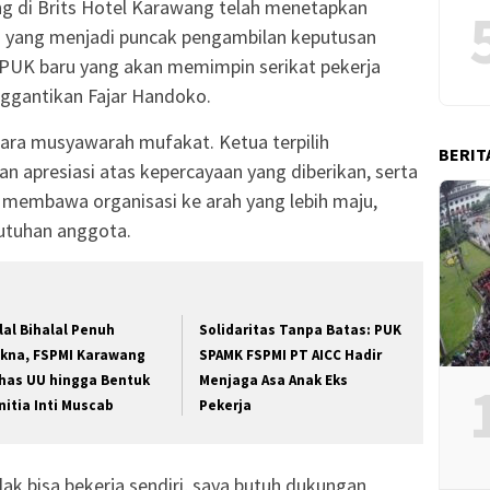
g di Brits Hotel Karawang telah menetapkan
 yang menjadi puncak pengambilan keputusan
tua PUK baru yang akan memimpin serikat pekerja
ggantikan Fajar Handoko.
cara musyawarah mufakat. Ketua terpilih
BERIT
n apresiasi atas kepercayaan yang diberikan, serta
embawa organisasi ke arah yang lebih maju,
butuhan anggota.
lal Bihalal Penuh
Solidaritas Tanpa Batas: PUK
kna, FSPMI Karawang
SPAMK FSPMI PT AICC Hadir
has UU hingga Bentuk
Menjaga Asa Anak Eks
nitia Inti Muscab
Pekerja
dak bisa bekerja sendiri, saya butuh dukungan