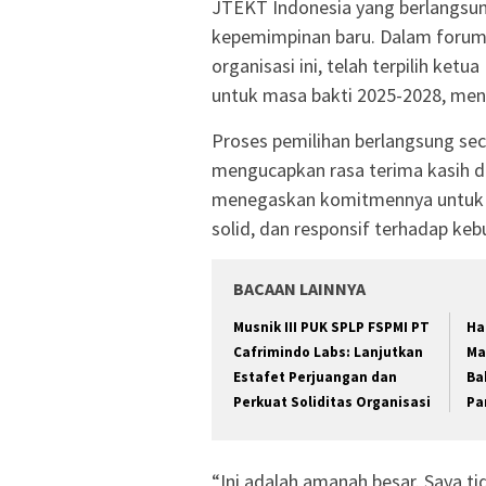
JTEKT Indonesia yang berlangsun
kepemimpinan baru. Dalam forum
organisasi ini, telah terpilih ke
untuk masa bakti 2025-2028, men
Proses pemilihan berlangsung se
mengucapkan rasa terima kasih da
menegaskan komitmennya untuk m
solid, dan responsif terhadap ke
BACAAN LAINNYA
Musnik III PUK SPLP FSPMI PT
Ha
Cafrimindo Labs: Lanjutkan
Ma
Estafet Perjuangan dan
Ba
Perkuat Soliditas Organisasi
Pa
“Ini adalah amanah besar. Saya ti