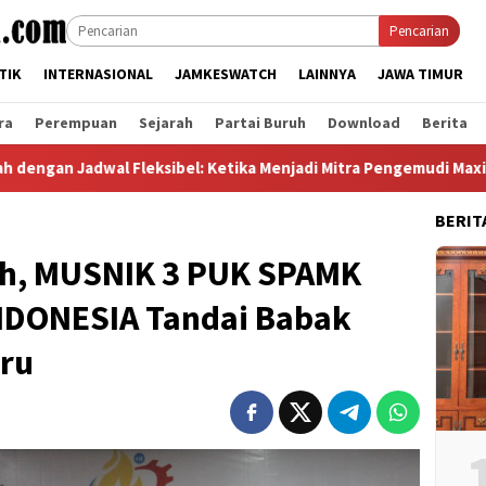
Pencarian
TIK
INTERNASIONAL
JAMKESWATCH
LAINNYA
JAWA TIMUR
ra
Perempuan
Sejarah
Partai Buruh
Download
Berita
ksibel: Ketika Menjadi Mitra Pengemudi Maxim Membantu Seora
BERIT
lih, MUSNIK 3 PUK SPAMK
NDONESIA Tandai Babak
ru