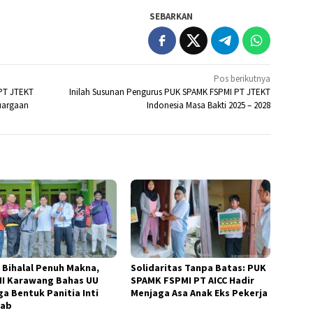
SEBARKAN
Pos berikutnya
PT JTEKT
Inilah Susunan Pengurus PUK SPAMK FSPMI PT JTEKT
uargaan
Indonesia Masa Bakti 2025 – 2028
l Bihalal Penuh Makna,
Solidaritas Tanpa Batas: PUK
I Karawang Bahas UU
SPAMK FSPMI PT AICC Hadir
ga Bentuk Panitia Inti
Menjaga Asa Anak Eks Pekerja
cab