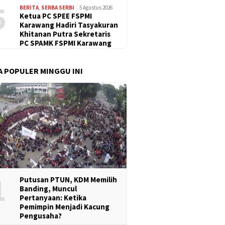
5
BERITA
,
SERBA SERBI
5 Agustus 2026
Ketua PC SPEE FSPMI
Karawang Hadiri Tasyakuran
Khitanan Putra Sekretaris
PC SPAMK FSPMI Karawang
A POPULER MINGGU INI
1
Putusan PTUN, KDM Memilih
Banding, Muncul
Pertanyaan: Ketika
Pemimpin Menjadi Kacung
Pengusaha?