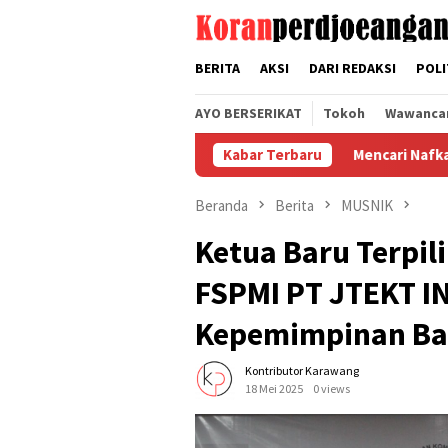
Loncat
tutup
ke
konten
BERITA
AKSI
DARI REDAKSI
POLI
AYO BERSERIKAT
Tokoh
Wawanca
Mencari Nafkah dengan Jadwal Fle
Kabar Terbaru
Beranda
Berita
MUSNIK
Ketua Baru Terpi
FSPMI PT JTEKT I
Kepemimpinan Ba
Kontributor Karawang
18 Mei 2025
0 views