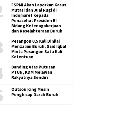
2
FSPMI Akan Laporkan Kasus
Mutasi dan Jual Rugi di
Indomaret Kepada
Penasehat Presiden RI
Bidang Ketenagakerjaan
dan Kesejahteraan Buruh
3
Pesangon 0,5 Kali Dinilai
Menzalimi Buruh, Said Iqbal
Minta Pesangon Satu Kali
Ketentuan
4
Banding Atas Putusan
PTUN, KDM Melawan
Rakyatnya Sendiri
5
Outsourcing Mesin
Penghisap Darah Buruh