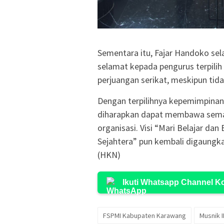
Sementara itu, Fajar Handoko se
selamat kepada pengurus terpili
perjuangan serikat, meskipun tidak
Dengan terpilihnya kepemimpinan 
diharapkan dapat membawa semanga
organisasi. Visi “Mari Belajar d
Sejahtera” pun kembali digaungk
(HKN)
Ikuti Whatsapp Channel 
FSPMI Kabupaten Karawang
Musnik II