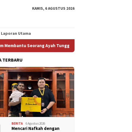
KAMIS, 6 AGUSTUS 2026
Laporan Utama
ng Ayah Tunggal Tetap Mengasuh Buah Hatinya
Pilar FSPM
A TERBARU
1
BERITA
6 Agustus 2026
Mencari Nafkah dengan