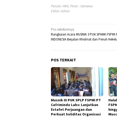
Penulis: HKN, Fhoto : Istimewa
Editor: Admin
Navigasi
Pos sebelumnya
Rangkaian Acara MUSNIK 3 PUK SPAMK FSPMI 
pos
INDONESIA Berjalan Khidmat dan Penuh Kekel
POS TERKAIT
Musnik III PUK SPLP FSPMI PT
Hala
Cafrimindo Labs: Lanjutkan
FSPM
Estafet Perjuangan dan
hing
Perkuat Soliditas Organisasi
Mus