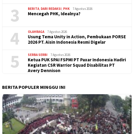
3
BERITA
,
DARI REDAKSI
,
PHK
7 Agustus 2026
Mencegah PHK, Idealnya?
4
OLAHRAGA
7 Agustus 2026
Usung Tema Unity in Action, Pembukaan PORSE
2026 PT. Aisin Indonesia Resmi Digelar
5
SERBA SERBI
7 Agustus 2026
Ketua PUK SPAI FSPMI PT Paxar Indonesia Hadiri
Kegiatan CSR Warrior Squad Disabilitas PT
Avery Dennison
BERITA POPULER MINGGU INI