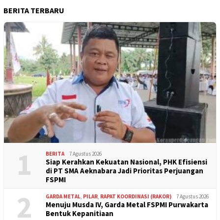
BERITA TERBARU
1
BERITA
7 Agustus 2026
Siap Kerahkan Kekuatan Nasional, PHK Efisiensi
di PT SMA Aeknabara Jadi Prioritas Perjuangan
FSPMI
2
GARDA METAL
,
PILAR
,
RAPAT KOORDINASI (RAKOR)
7 Agustus 2026
Menuju Musda IV, Garda Metal FSPMI Purwakarta
Bentuk Kepanitiaan