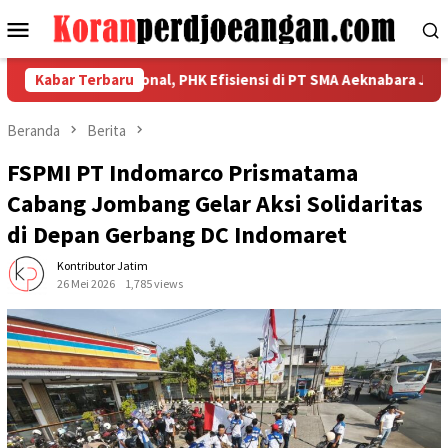
Loncat
Menu
ke
Mobile
konten
kuatan Nasional, PHK Efisiensi di PT SMA Aeknabara Jadi Priorit
Kabar Terbaru
Beranda
Berita
FSPMI PT Indomarco Prismatama
Cabang Jombang Gelar Aksi Solidaritas
di Depan Gerbang DC Indomaret
Kontributor Jatim
26 Mei 2026
1,785 views