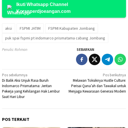
Ikuti Whatsapp Channel
Koranperdjoeangan.com
aksi
FSPMI JATIM
FSPMI Kabupaten Jombang
puk spai fspmi pt indomarco prismatama cabang Jombang
Penulis: Rohman
SEBARKAN
Navigasi
Pos sebelumnya
Pos berikutnya
​Di Balik Aksi Unjuk Rasa Buruh
Melawan Toksiknya Hustle Culture:
pos
Indomarco Prismatama: Jeritan
Perisai Qana’ah dan Tawakal untuk
Pekerja yang Kehilangan Hak Lembur
Menjaga Kewarasan Generasi Modern
Saat Hari Libur
POS TERKAIT