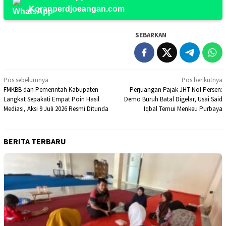
Koranperdjoeangan.com
SEBARKAN
Navigasi
Pos sebelumnya
Pos berikutnya
FMKBB dan Pemerintah Kabupaten
Perjuangan Pajak JHT Nol Persen:
pos
Langkat Sepakati Empat Poin Hasil
Demo Buruh Batal Digelar, Usai Said
Mediasi, Aksi 9 Juli 2026 Resmi Ditunda
Iqbal Temui Menkeu Purbaya
BERITA TERBARU