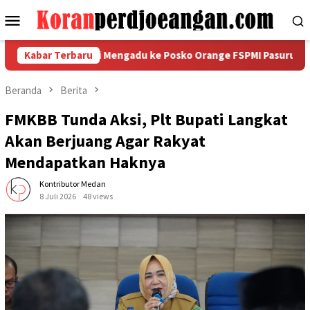
Loncat
Menu
ke
Mobile
konten
ndo Plas Abadi Mengadu ke Posko Orange FSPMI Pasuruan Raya
Kabar Terbaru
Beranda
Berita
FMKBB Tunda Aksi, Plt Bupati Langkat
Akan Berjuang Agar Rakyat
Mendapatkan Haknya
Kontributor Medan
8 Juli 2026
48 views