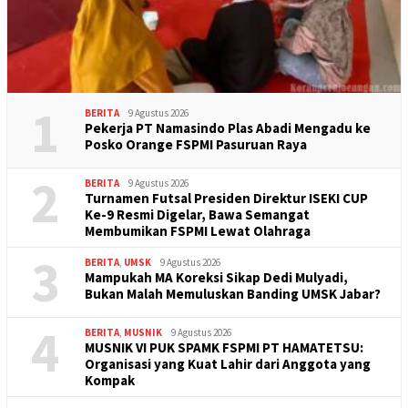
1
BERITA
9 Agustus 2026
Pekerja PT Namasindo Plas Abadi Mengadu ke
Posko Orange FSPMI Pasuruan Raya
2
BERITA
9 Agustus 2026
Turnamen Futsal Presiden Direktur ISEKI CUP
Ke-9 Resmi Digelar, Bawa Semangat
Membumikan FSPMI Lewat Olahraga
3
BERITA
,
UMSK
9 Agustus 2026
Mampukah MA Koreksi Sikap Dedi Mulyadi,
Bukan Malah Memuluskan Banding UMSK Jabar?
4
BERITA
,
MUSNIK
9 Agustus 2026
MUSNIK VI PUK SPAMK FSPMI PT HAMATETSU:
Organisasi yang Kuat Lahir dari Anggota yang
Kompak