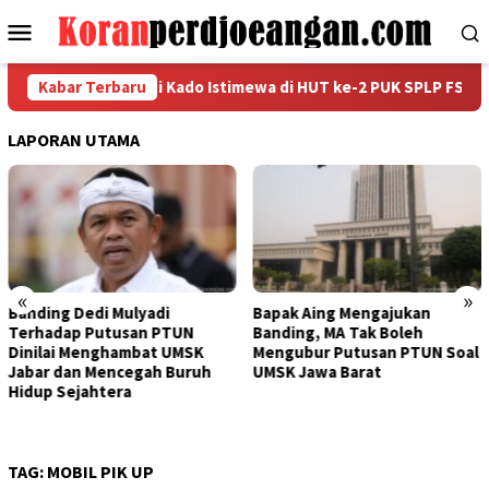
Loncat
Menu
ke
Mobile
konten
awan Tetap Jadi Kado Istimewa di HUT ke-2 PUK SPLP FSPMI PT K
Kabar Terbaru
LAPORAN UTAMA
«
»
i
Bapak Aing Mengajukan
Sengketa UMSK Jaba
PTUN
Banding, MA Tak Boleh
Tak Berkesudahan, 
 UMSK
Mengubur Putusan PTUN Soal
Mulyadi Terancam
 Buruh
UMSK Jawa Barat
Pemberhentian Sem
Dari Jabatannya
TAG:
MOBIL PIK UP