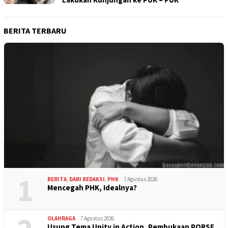
BERITA TERBARU
1
BERITA
,
DARI REDAKSI
,
PHK
7 Agustus 2026
Mencegah PHK, Idealnya?
OLAHRAGA
7 Agustus 2026
Usung Tema Unity in Action, Pembukaan PORSE