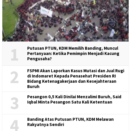
1
Putusan PTUN, KDM Memilih Banding, Muncul
Pertanyaan: Ketika Pemimpin Menjadi Kacung
Pengusaha?
2
FSPMI Akan Laporkan Kasus Mutasi dan Jual Rugi
di Indomaret Kepada Penasehat Presiden RI
Bidang Ketenagakerjaan dan Kesejahteraan
Buruh
3
Pesangon 0,5 Kali Dinilai Menzalimi Buruh, Said
Iqbal Minta Pesangon Satu Kali Ketentuan
4
Banding Atas Putusan PTUN, KDM Melawan
Rakyatnya Sendiri