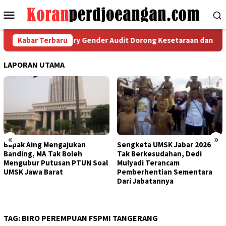
Loncat
Menu
ke
Mobile
konten
kshop Participatory Gender Audit Dorong Kesetaraan dan Lingkun
Kabar Terbaru
LAPORAN UTAMA
«
»
Bapak Aing Mengajukan
Sengketa UMSK Jabar 2026
Banding, MA Tak Boleh
Tak Berkesudahan, Dedi
Mengubur Putusan PTUN Soal
Mulyadi Terancam
UMSK Jawa Barat
Pemberhentian Sementara
Dari Jabatannya
TAG:
BIRO PEREMPUAN FSPMI TANGERANG