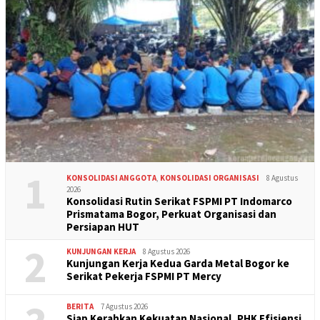
1
KONSOLIDASI ANGGOTA
,
KONSOLIDASI ORGANISASI
8 Agustus
2026
Konsolidasi Rutin Serikat FSPMI PT Indomarco
Prismatama Bogor, Perkuat Organisasi dan
Persiapan HUT
2
KUNJUNGAN KERJA
8 Agustus 2026
Kunjungan Kerja Kedua Garda Metal Bogor ke
Serikat Pekerja FSPMI PT Mercy
BERITA
7 Agustus 2026
Siap Kerahkan Kekuatan Nasional, PHK Efisiensi