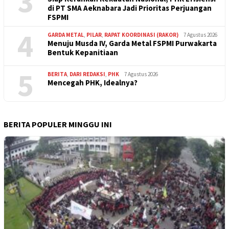
3
di PT SMA Aeknabara Jadi Prioritas Perjuangan
FSPMI
4
GARDA METAL
,
PILAR
,
RAPAT KOORDINASI (RAKOR)
7 Agustus 2026
Menuju Musda IV, Garda Metal FSPMI Purwakarta
Bentuk Kepanitiaan
5
BERITA
,
DARI REDAKSI
,
PHK
7 Agustus 2026
Mencegah PHK, Idealnya?
BERITA POPULER MINGGU INI