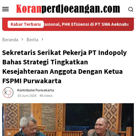
Loncat
Menu
ke
Mobile
konten
n Kekuatan Nasional, PHK Efisiensi di PT SMA Aeknabara Jadi Pri
Kabar Terbaru
Beranda
Berita
Sekretaris Serikat Pekerja PT Indopoly
Bahas Strategi Tingkatkan
Kesejahteraan Anggota Dengan Ketua
FSPMI Purwakarta
Kontributor Purwakarta
30 Juni 2026
46 views