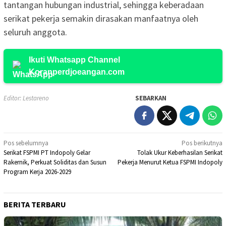
tantangan hubungan industrial, sehingga keberadaan
serikat pekerja semakin dirasakan manfaatnya oleh
seluruh anggota.
Ikuti Whatsapp Channel
Koranperdjoeangan.com
Editor: Lestareno
SEBARKAN
Navigasi
Pos sebelumnya
Pos berikutnya
Serikat FSPMI PT Indopoly Gelar
Tolak Ukur Keberhasilan Serikat
pos
Rakernik, Perkuat Soliditas dan Susun
Pekerja Menurut Ketua FSPMI Indopoly
Program Kerja 2026-2029
BERITA TERBARU