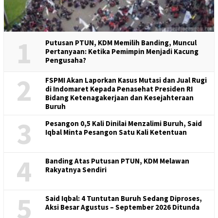
1
Putusan PTUN, KDM Memilih Banding, Muncul
Pertanyaan: Ketika Pemimpin Menjadi Kacung
Pengusaha?
2
FSPMI Akan Laporkan Kasus Mutasi dan Jual Rugi
di Indomaret Kepada Penasehat Presiden RI
Bidang Ketenagakerjaan dan Kesejahteraan
Buruh
3
Pesangon 0,5 Kali Dinilai Menzalimi Buruh, Said
Iqbal Minta Pesangon Satu Kali Ketentuan
4
Banding Atas Putusan PTUN, KDM Melawan
Rakyatnya Sendiri
5
Said Iqbal: 4 Tuntutan Buruh Sedang Diproses,
Aksi Besar Agustus – September 2026 Ditunda