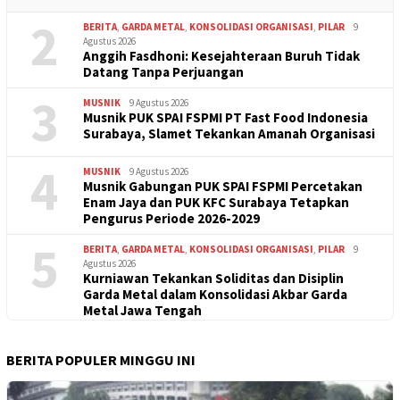
2
BERITA
,
GARDA METAL
,
KONSOLIDASI ORGANISASI
,
PILAR
9
Agustus 2026
Anggih Fasdhoni: Kesejahteraan Buruh Tidak
Datang Tanpa Perjuangan
3
MUSNIK
9 Agustus 2026
Musnik PUK SPAI FSPMI PT Fast Food Indonesia
Surabaya, Slamet Tekankan Amanah Organisasi
4
MUSNIK
9 Agustus 2026
Musnik Gabungan PUK SPAI FSPMI Percetakan
Enam Jaya dan PUK KFC Surabaya Tetapkan
Pengurus Periode 2026-2029
5
BERITA
,
GARDA METAL
,
KONSOLIDASI ORGANISASI
,
PILAR
9
Agustus 2026
Kurniawan Tekankan Soliditas dan Disiplin
Garda Metal dalam Konsolidasi Akbar Garda
Metal Jawa Tengah
BERITA POPULER MINGGU INI