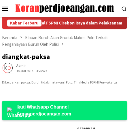
Loncat
Menu
ke
Mobile
konten
orda Garda Metal FSPMI Cirebon Raya dalam Pelaksanaan Pra Mus
Kabar Terbaru
Beranda
Ribuan Buruh Akan Gruduk Mabes Polri Terkait
Penganiayaan Buruh Oleh Polisi
diangkat-paksa
Admin
15 Juli 2014
4 views
Dikeluarkan paksa. Buruh tidak melawan | Foto: Tim Media FSPMI Purwakarta
Ikuti Whatsapp Channel
Koranperdjoeangan.com
SEBARKAN