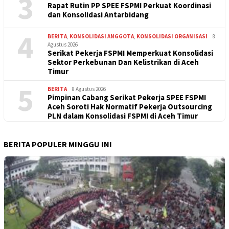
3
Rapat Rutin PP SPEE FSPMI Perkuat Koordinasi
dan Konsolidasi Antarbidang
4
BERITA
,
KONSOLIDASI ANGGOTA
,
KONSOLIDASI ORGANISASI
8
Agustus 2026
Serikat Pekerja FSPMI Memperkuat Konsolidasi
Sektor Perkebunan Dan Kelistrikan di Aceh
Timur
5
BERITA
8 Agustus 2026
Pimpinan Cabang Serikat Pekerja SPEE FSPMI
Aceh Soroti Hak Normatif Pekerja Outsourcing
PLN dalam Konsolidasi FSPMI di Aceh Timur
BERITA POPULER MINGGU INI