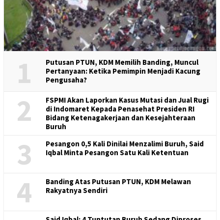
1
Putusan PTUN, KDM Memilih Banding, Muncul
Pertanyaan: Ketika Pemimpin Menjadi Kacung
Pengusaha?
2
FSPMI Akan Laporkan Kasus Mutasi dan Jual Rugi
di Indomaret Kepada Penasehat Presiden RI
Bidang Ketenagakerjaan dan Kesejahteraan
Buruh
3
Pesangon 0,5 Kali Dinilai Menzalimi Buruh, Said
Iqbal Minta Pesangon Satu Kali Ketentuan
4
Banding Atas Putusan PTUN, KDM Melawan
Rakyatnya Sendiri
Said Iqbal: 4 Tuntutan Buruh Sedang Diproses,