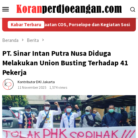
Loncat
Menu
ke
Mobile
konten
Tegaskan Ketaatan COS, Porselope dan Kegiatan Sosial
Kabar Terbaru
I
Beranda
Berita
PT. Sinar Intan Putra Nusa Diduga
Melakukan Union Busting Terhadap 41
Pekerja
Kontributor DKI Jakarta
11 November 2025
1,574 views