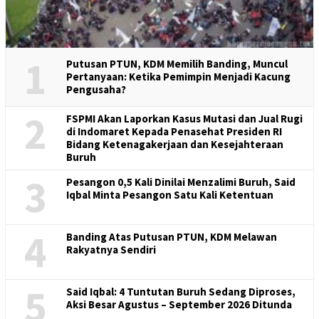
1
Putusan PTUN, KDM Memilih Banding, Muncul
Pertanyaan: Ketika Pemimpin Menjadi Kacung
Pengusaha?
2
FSPMI Akan Laporkan Kasus Mutasi dan Jual Rugi
di Indomaret Kepada Penasehat Presiden RI
Bidang Ketenagakerjaan dan Kesejahteraan
Buruh
3
Pesangon 0,5 Kali Dinilai Menzalimi Buruh, Said
Iqbal Minta Pesangon Satu Kali Ketentuan
4
Banding Atas Putusan PTUN, KDM Melawan
Rakyatnya Sendiri
5
Said Iqbal: 4 Tuntutan Buruh Sedang Diproses,
Aksi Besar Agustus – September 2026 Ditunda