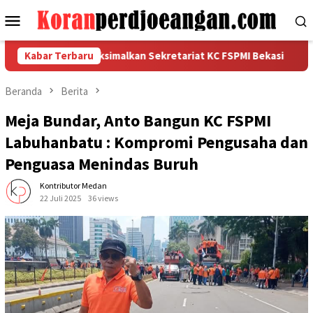
Loncat
Menu
ke
Mobile
konten
ditas dan Maksimalkan Sekretariat KC FSPMI Bekasi
Kabar Terbaru
Rapat 
Beranda
Berita
Meja Bundar, Anto Bangun KC FSPMI
Labuhanbatu : Kompromi Pengusaha dan
Penguasa Menindas Buruh
Kontributor Medan
22 Juli 2025
36 views