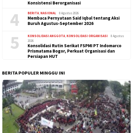
Konsistensi Berorganisasi
4
BERITA
,
NASIONAL
8 Agustus 2026
Membaca Pernyataan Said Iqbal tentang Aksi
Buruh Agustus-September 2026
5
KONSOLIDASI ANGGOTA
,
KONSOLIDASI ORGANISASI
8 Agustus
2026
Konsolidasi Rutin Serikat FSPMI PT Indomarco
Prismatama Bogor, Perkuat Organisasi dan
Persiapan HUT
BERITA POPULER MINGGU INI