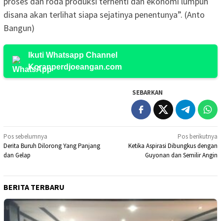
proses dan roda produksi terhenti dan ekonomi lumpuh
disana akan terlihat siapa sejatinya penentunya”. (Anto
Bangun)
Ikuti Whatsapp Channel
Koranperdjoeangan.com
SEBARKAN
Navigasi
Pos sebelumnya
Pos berikutnya
Derita Buruh Dilorong Yang Panjang
Ketika Aspirasi Dibungkus dengan
pos
dan Gelap
Guyonan dan Semilir Angin
BERITA TERBARU