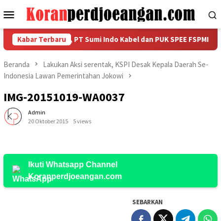
Loncat
Menu
ke
Mobile
konten
an HUT RI ke-81, PT Sumi Indo Kabel dan PUK SPEE FSPMI Gelar S
Kabar Terbaru
Beranda
Lakukan Aksi serentak, KSPI Desak Kepala Daerah Se-
Indonesia Lawan Pemerintahan Jokowi
IMG-20151019-WA0037
Admin
20 Oktober 2015
5 views
Ikuti Whatsapp Channel
Koranperdjoeangan.com
SEBARKAN