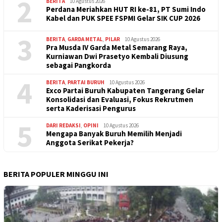
2
BERITA
10 Agustus 2026
Perdana Meriahkan HUT RI ke-81, PT Sumi Indo
Kabel dan PUK SPEE FSPMI Gelar SIK CUP 2026
3
BERITA
,
GARDA METAL
,
PILAR
10 Agustus 2026
Pra Musda IV Garda Metal Semarang Raya,
Kurniawan Dwi Prasetyo Kembali Diusung
sebagai Pangkorda
4
BERITA
,
PARTAI BURUH
10 Agustus 2026
Exco Partai Buruh Kabupaten Tangerang Gelar
Konsolidasi dan Evaluasi, Fokus Rekrutmen
serta Kaderisasi Pengurus
5
DARI REDAKSI
,
OPINI
10 Agustus 2026
Mengapa Banyak Buruh Memilih Menjadi
Anggota Serikat Pekerja?
BERITA POPULER MINGGU INI