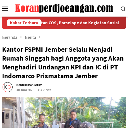
Loncat
Menu
ke
Mobile
konten
askan Ketaatan COS, Porselope dan Kegiatan Sosial
Kabar Terbaru
Isu 
Beranda
Berita
Kantor FSPMI Jember Selalu Menjadi
Rumah Singgah bagi Anggota yang Akan
Menghadiri Undangan KPI dan IC di PT
Indomarco Prismatama Jember
Kontributor Jatim
30 Juni 2026
314 views