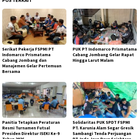
Serikat Pekerja FSPMI PT
PUK PT Indomarco Prismatama
Indomarco Prismatama
Cabang Jombang Gelar Rapat
Cabang Jombang dan
Hingga Larut Malam
Manajemen Gelar Pertemuan
Bersama
Panitia Tetapkan Peraturan
Solidaritas PUK SPDT FSPMI
Resmi Turnamen Futsal
PT. Karunia Alam Segar Gresik
Presiden Direktur ISEKI Ke-9
Sambangi Tenda Perjuangan
Tahun 2026
PT. Indo Jaya Raya Sejahtera