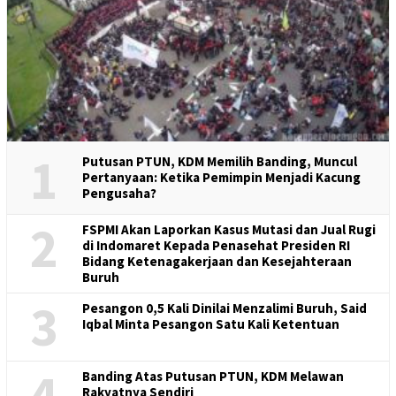
1
Putusan PTUN, KDM Memilih Banding, Muncul
Pertanyaan: Ketika Pemimpin Menjadi Kacung
Pengusaha?
2
FSPMI Akan Laporkan Kasus Mutasi dan Jual Rugi
di Indomaret Kepada Penasehat Presiden RI
Bidang Ketenagakerjaan dan Kesejahteraan
Buruh
3
Pesangon 0,5 Kali Dinilai Menzalimi Buruh, Said
Iqbal Minta Pesangon Satu Kali Ketentuan
4
Banding Atas Putusan PTUN, KDM Melawan
Rakyatnya Sendiri