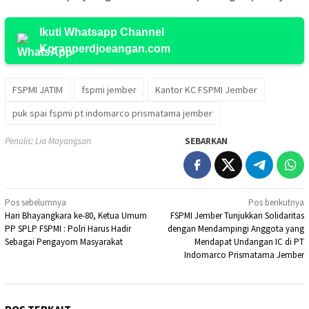
Ikuti Whatsapp Channel
Koranperdjoeangan.com
FSPMI JATIM
fspmi jember
Kantor KC FSPMI Jember
puk spai fspmi pt indomarco prismatama jember
Penulis: Lia Mayangsari
SEBARKAN
Navigasi
Pos sebelumnya
Pos berikutnya
Hari Bhayangkara ke-80, Ketua Umum
FSPMI Jember Tunjukkan Solidaritas
pos
PP SPLP FSPMI : Polri Harus Hadir
dengan Mendampingi Anggota yang
Sebagai Pengayom Masyarakat
Mendapat Undangan IC di PT
Indomarco Prismatama Jember
POS TERKAIT