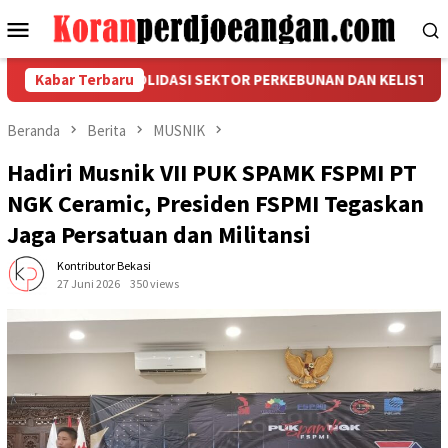
Loncat
Menu
ke
Mobile
konten
RKUAT KONSOLIDASI SEKTOR PERKEBUNAN DAN KELISTRIKAN DI A
Kabar Terbaru
Beranda
Berita
MUSNIK
Hadiri Musnik VII PUK SPAMK FSPMI PT
NGK Ceramic, Presiden FSPMI Tegaskan
Jaga Persatuan dan Militansi
Kontributor Bekasi
27 Juni 2026
350 views