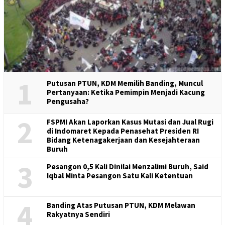
1
Putusan PTUN, KDM Memilih Banding, Muncul
Pertanyaan: Ketika Pemimpin Menjadi Kacung
Pengusaha?
2
FSPMI Akan Laporkan Kasus Mutasi dan Jual Rugi
di Indomaret Kepada Penasehat Presiden RI
Bidang Ketenagakerjaan dan Kesejahteraan
Buruh
3
Pesangon 0,5 Kali Dinilai Menzalimi Buruh, Said
Iqbal Minta Pesangon Satu Kali Ketentuan
4
Banding Atas Putusan PTUN, KDM Melawan
Rakyatnya Sendiri