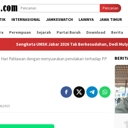
Pencarian
TIK
INTERNASIONAL
JAMKESWATCH
LAINNYA
JAWA TIMUR
ra
Perempuan
Sejarah
Partai Buruh
Download
Berita
Sengketa UMSK Jabar 2026 Tak Berkesudahan, Dedi Mulyadi Ter
BERIT
i Hari Pahlawan dengan menyuarakan penolakan terhadap PP
78/2015