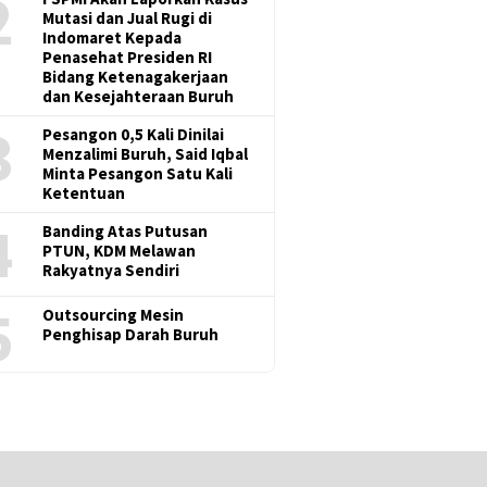
2
Mutasi dan Jual Rugi di
Indomaret Kepada
Penasehat Presiden RI
Bidang Ketenagakerjaan
dan Kesejahteraan Buruh
3
Pesangon 0,5 Kali Dinilai
Menzalimi Buruh, Said Iqbal
Minta Pesangon Satu Kali
Ketentuan
4
Banding Atas Putusan
PTUN, KDM Melawan
Rakyatnya Sendiri
5
Outsourcing Mesin
Penghisap Darah Buruh