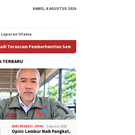
KAMIS, 6 AGUSTUS 2026
Laporan Utama
ancam Pemberhentian Sementara Dari Jabatannya
Mencar
A TERBARU
1
DARI REDAKSI
,
OPINI
6 Agustus 2026
Opini: Lembur Naik Pangkat,