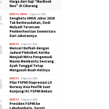
Harga dari Gaji “MacBook
Neo” di Cikarang
2
BERITA
,
UMSK
6 Agustus 2026
Sengketa UMSK Jabar 2026
Tak Berkesudahan, Dedi
Mulyadi Terancam
Pemberhentian Sementara
Dari Jabatannya
3
BERITA
6 Agustus 2026
Mencari Nafkah dengan
Jadwal Fleksibel: Ketika
Menjadi Mitra Pengemudi
Maxim Membantu Seorang
Ayah Tunggal Tetap
Mengasuh Buah Hatinya
4
BERITA
6 Agustus 2026
Pilar FSPMI Diapresiasi LO
Norway Asia Pasifik Saat
Kunjungi KC FSPMI Bekasi
5
BERITA
6 Agustus 2026
Presiden FSPMI ke
Labuhanbatu, Soroti