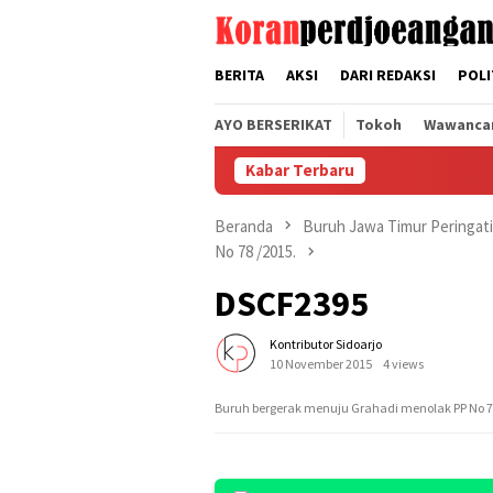
Loncat
tutup
ke
konten
BERITA
AKSI
DARI REDAKSI
POLI
AYO BERSERIKAT
Tokoh
Wawanca
Kabar Terbaru
Beranda
Buruh Jawa Timur Peringat
No 78 /2015.
DSCF2395
Kontributor Sidoarjo
10 November 2015
4 views
Buruh bergerak menuju Grahadi menolak PP No 